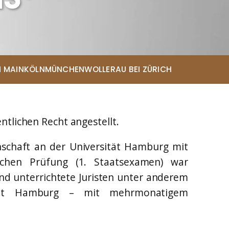
 MAIN
KÖLN
MÜNCHEN
WOLLERAU BEI ZÜRICH
ntlichen Recht angestellt.
nschaft an der Universität Hamburg mit
ce
schen Prüfung (1. Staatsexamen) war
und unterrichtete Juristen unter anderem
richt Hamburg – mit mehrmonatigem