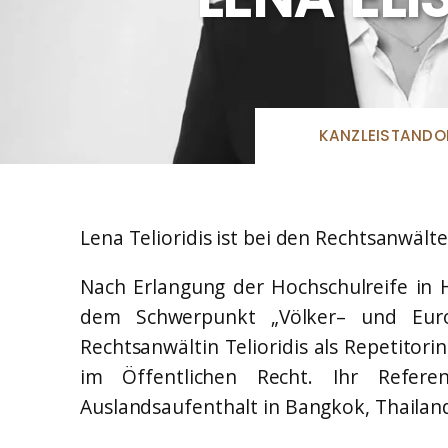
Eda-Melis Lammert*
WISSENS
MITARBEI
Rechtsanwältin
Prüfungsanfechtung Eignungstest
(VOLLJUR
Eileen Menne*
BEFÄHIG
Rechtsanwältin
Gerhard He
Lena Elisabeth Telioridis*
Wissenschaf
KANZLEISTANDO
Rechtsanwältin
D.
Sarah Looschen*
Nina Uecke
Rechtsanwältin
Wissenschaf
Assessorin
Christopher Andresen*
Lena Telioridis ist bei den Rechtsanwält
WISSENS
Rechtsanwalt
MITARBEI
Maja Chwalczyk*
(DIPLOMJ
Nach Erlangung der Hochschulreife in 
Rechtsanwältin
REFEREND
dem Schwerpunkt „Völker– und Europ
STUDENT
Rechtsanwältin Telioridis als Repetitor
Pasqual Sch
Wissenschaf
im Öffentlichen Recht. Ihr Refer
Jurist
Auslandsaufenthalt in Bangkok, Thailan
Chiara Lanf
Juristische 