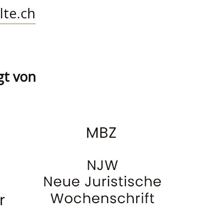
lte.ch
gt von