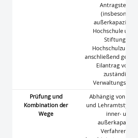
Antragstellun
(insbesonder
außerkapazitär) 
Hochschule und g
Stiftung für
Hochschulzulass
anschließend gerich
Eilantrag vor d
zuständigen
Verwaltungsgeric
Prüfung und
Abhängig von Sac
Kombination der
und Lehramtstyp w
Wege
inner- und
außerkapazitä
Verfahren u.U