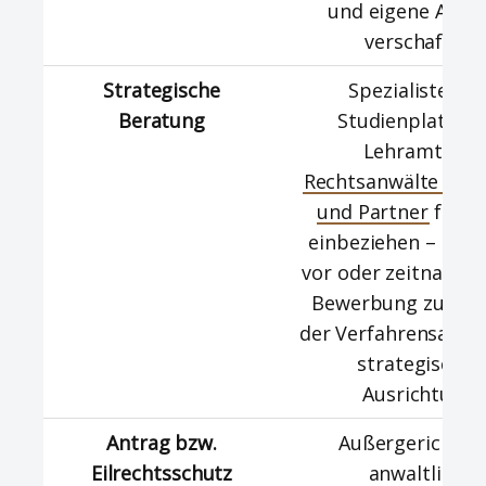
und eigene Anlie
verschaffen.
Strategische
Spezialisten fü
Beratung
Studienplatzkla
Lehramt wie
Rechtsanwälte Dr. 
und Partner
frühz
einbeziehen – mögl
vor oder zeitnah na
Bewerbung zur Kl
der Verfahrensart u
strategischen
Ausrichtung.
Antrag bzw.
Außergerichtlic
Eilrechtsschutz
anwaltliche