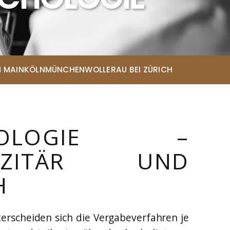
 MAIN
KÖLN
MÜNCHEN
WOLLERAU BEI ZÜRICH
CHOLOGIE –
AZITÄR UND P
ce
terscheiden sich die Vergabeverfahren je