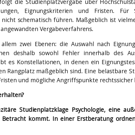
erfolgt die Studienplatzvergabe über Hochschulst
ungen, Eignungskriterien und Fristen. Für 
h nicht schematisch führen. Maßgeblich ist vielm
s angewandten Vergabeverfahrens.
or allem zwei Ebenen: die Auswahl nach Eignu
nnen deshalb sowohl Fehler innerhalb des A
t es Konstellationen, in denen ein Eignungstes
n Rangplatz maßgeblich sind. Eine belastbare Str
risten und mögliche Angriffspunkte rechtssiche
erhalten?
zitäre Studienplatzklage Psychologie, eine auß
 Betracht kommt. In einer Erstberatung ordnen