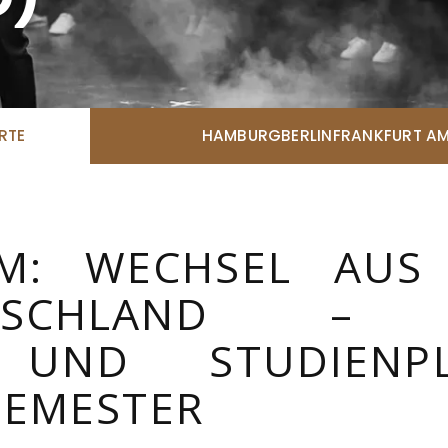
Manuela Lehmann
CHAFTLICHE
TER:INNEN
External Office Consulting
IST:INNEN MIT
Jennifer Holtz
UNG ZUM RICHTERAMT)
Office
inze*
Bruno Kanzler
tlicher Mitarbeiter / Notar a.
RTE
HAMBURG
BERLIN
FRANKFURT AM
Office
Neda Zenge
r-Rahmel
Office
tliche Mitarbeiterin /
Jens Andreß
CHAFTLICHE
Legal Engineer
UM: WECHSEL AU
TER:INNEN
Robin Blanck
URIST:INNEN /
SCHLAND – QUE
Studentische Hilfskraft / Offi
AR:INNEN /
:INNEN)
 UND STUDIENPL
ulte
tlicher Mitarbeiter / Diplom
SEMESTER
ranchini
Mitarbeiterin