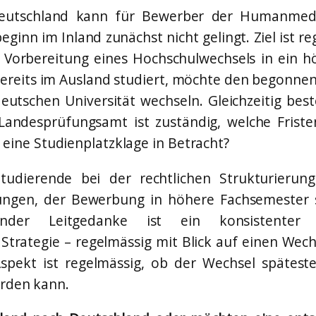
utschland kann für Bewerber der Humanmediz
eginn im Inland zunächst nicht gelingt. Ziel ist 
e Vorbereitung eines Hochschulwechsels in ein 
bereits im Ausland studiert, möchte den begonne
eutschen Universität wechseln. Gleichzeitig bes
Landesprüfungsamt ist zuständig, welche Frist
ine Studienplatzklage in Betracht?
tudierende bei der rechtlichen Strukturieru
tungen, der Bewerbung in höhere Fachsemester 
idender Leitgedanke ist ein konsistenter 
trategie – regelmässig mit Blick auf einen Wech
 Aspekt ist regelmässig, ob der Wechsel spätest
erden kann.