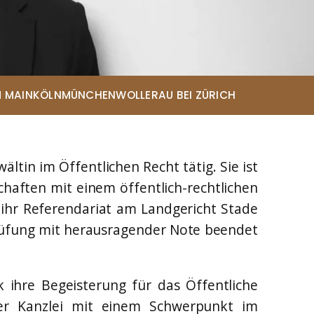
 MAIN
KÖLN
MÜNCHEN
WOLLERAU BEI ZÜRICH
ltin im Öffentlichen Recht tätig. Sie ist
haften mit einem öffentlich-rechtlichen
hr Referendariat am Landgericht Stade
ce
Prüfung mit herausragender Note beendet
 ihre Begeisterung für das Öffentliche
lner Kanzlei mit einem Schwerpunkt im