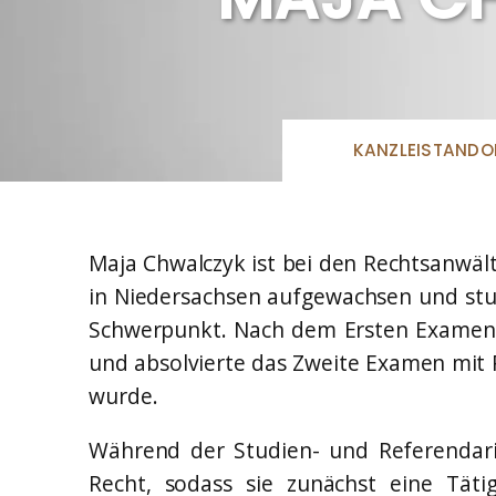
Eda-Melis Lammert*
WISSENS
MITARBEI
Rechtsanwältin
Prüfungsanfechtung Eignungstest
(VOLLJUR
Eileen Menne*
BEFÄHIG
Rechtsanwältin
Gerhard He
Lena Elisabeth Telioridis*
Wissenschaf
KANZLEISTANDO
Rechtsanwältin
D.
Sarah Looschen*
Nina Uecke
Rechtsanwältin
Wissenschaf
Assessorin
Christopher Andresen*
Maja Chwalczyk ist bei den Rechtsanwälte
WISSENS
Rechtsanwalt
MITARBEI
in Niedersachsen aufgewachsen und stud
Maja Chwalczyk*
(DIPLOMJ
Schwerpunkt. Nach dem Ersten Examen 
Rechtsanwältin
REFEREND
STUDENT
und absolvierte das Zweite Examen mit 
Pasqual Sch
wurde.
Wissenschaf
Jurist
Während der Studien- und Referendaria
Chiara Lanf
Recht, sodass sie zunächst eine Täti
Juristische 