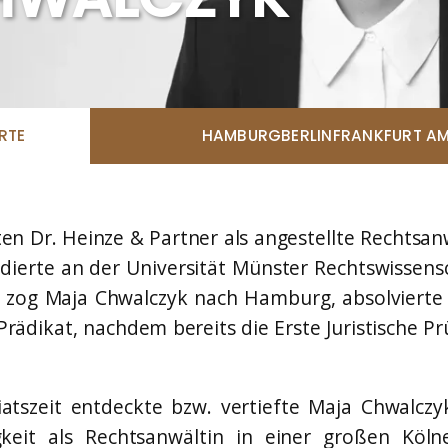
Manuela Lehmann
CHAFTLICHE
TER:INNEN
External Office Consulting
IST:INNEN MIT
Jennifer Holtz
UNG ZUM RICHTERAMT)
Office
inze*
Bruno Kanzler
tlicher Mitarbeiter / Notar a.
RTE
HAMBURG
BERLIN
FRANKFURT AM
Office
Neda Zenge
r-Rahmel
Office
tliche Mitarbeiterin /
Jens Andreß
n Dr. Heinze & Partner als angestellte Rechtsanwä
CHAFTLICHE
Legal Engineer
TER:INNEN
ierte an der Universität Münster Rechtswissensc
Robin Blanck
URIST:INNEN /
zog Maja Chwalczyk nach Hamburg, absolvierte i
Studentische Hilfskraft / Offi
AR:INNEN /
:INNEN)
Prädikat, nachdem bereits die Erste Juristische 
ulte
tlicher Mitarbeiter / Diplom
tszeit entdeckte bzw. vertiefte Maja Chwalczyk
ranchini
gkeit als Rechtsanwältin in einer großen Kö
Mitarbeiterin