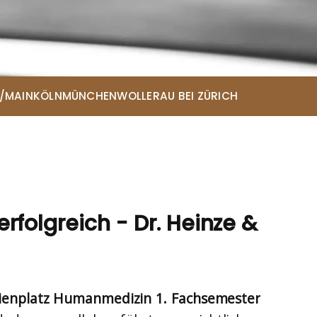
/MAIN
KÖLN
MÜNCHEN
WOLLERAU BEI ZÜRICH
ce
rfolgreich - Dr. Heinze &
ienplatz Humanmedizin 1. Fachsemester