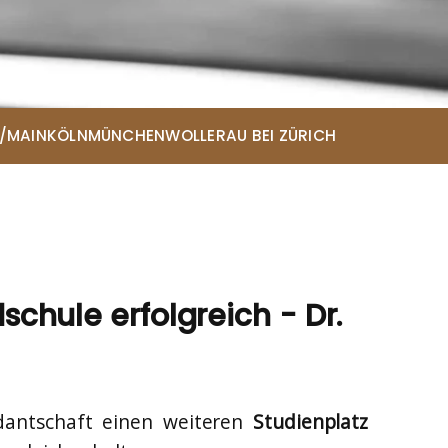
/MAIN
KÖLN
MÜNCHEN
WOLLERAU BEI ZÜRICH
ce
chule erfolgreich - Dr.
antschaft einen weiteren
Studienplatz