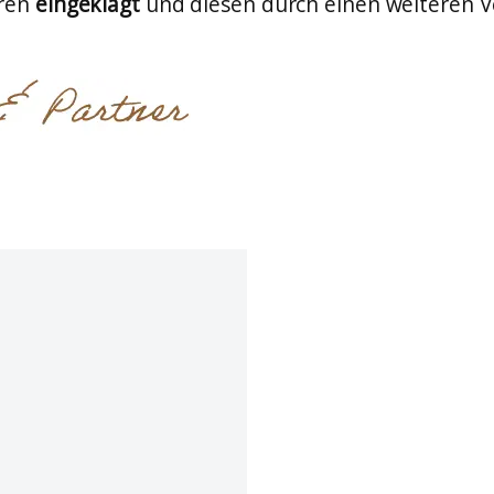
hren
eingeklagt
und diesen durch einen weiteren Ve