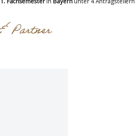
1. Fachsemester
in
Bayern
unter 4 Antragstellern