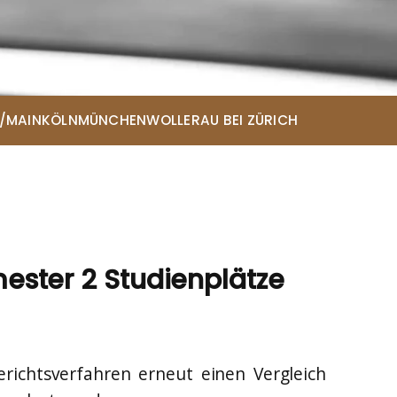
/MAIN
KÖLN
MÜNCHEN
WOLLERAU BEI ZÜRICH
ce
ester 2 Studienplätze
ichtsverfahren erneut einen Vergleich