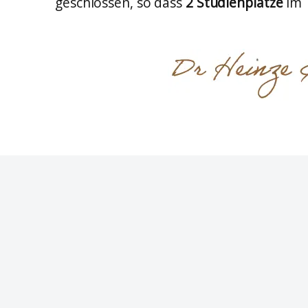
geschlossen, so dass
2 Studienplätze
im