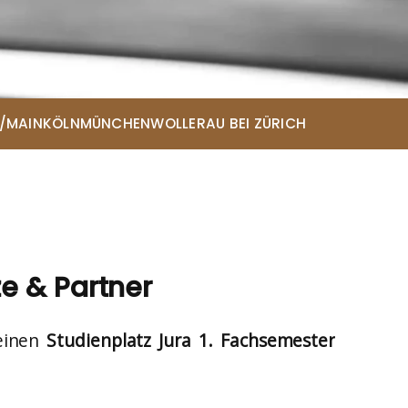
/MAIN
KÖLN
MÜNCHEN
WOLLERAU BEI ZÜRICH
ce
ze & Partner
einen
Studienplatz Jura 1. Fachsemester