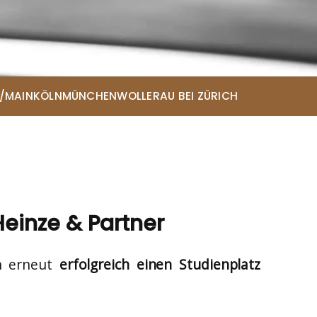
/MAIN
KÖLN
MÜNCHEN
WOLLERAU BEI ZÜRICH
ce
Heinze & Partner
 erneut
erfolgreich einen Studienplatz