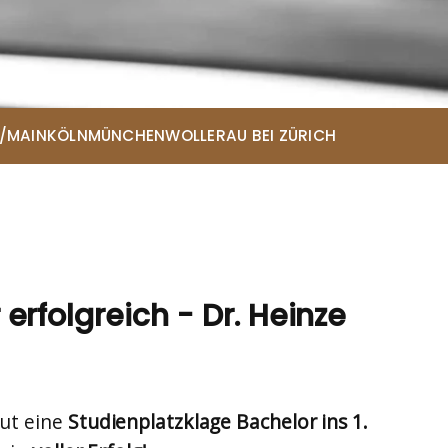
/MAIN
KÖLN
MÜNCHEN
WOLLERAU BEI ZÜRICH
ce
erfolgreich - Dr. Heinze
ut eine
Studienplatzklage Bachelor ins 1.