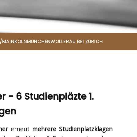
/MAIN
KÖLN
MÜNCHEN
WOLLERAU BEI ZÜRICH
ce
r - 6 Studienpläzte 1.
egen
ner
erneut
mehrere Studienplatzklagen